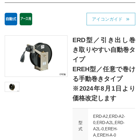
アイコンガイド
ERD型／引き出し巻
き取りやすい自動巻タ
イプ
EREH型／任意で巻け
る手動巻きタイプ
※2024年8月1日より
価格改定します
ERD-A2,ERD-A2-
型
0,ERD-A2L,ERD-
式
A2L-0,EREH-
A,EREH-A-0