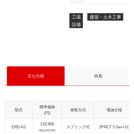
工場
建築・土木工事
設備
主な仕様
特長
標準価格
型式
巻取方式
電線仕様
(円)
218,900
ERD-A2
スプリング式
2PNCT 5.5㎟×1C
（税込199,000）