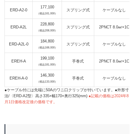
177,100
ERD-A2-0
スプリング式
ケーブルなし
（税込161,000）
228,800
ERD-A2L
スプリング式
2PNCT 8.0㎟×1C
（税込208,000）
184,800
ERD-A2L-0
スプリング式
ケーブルなし
（税込168,000）
199,100
EREH-A
手巻式
2PNCT 8.0㎟×1C
（税込181,000）
146,300
EREH-A-0
手巻式
ケーブルなし
（税込133,000）
●ケーブル付には先端に50Aのワニ口クリップが付いています。●外形寸
法/〈ERD-A2型〉高さ335×幅170×奥行325(mm)
●記載の価格は2024年8
月1日価格改定後の価格です。